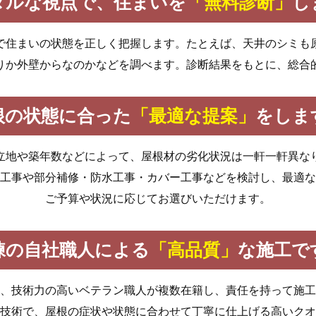
タルな視点で、住まいを
「無料診断」
し
で住まいの状態を正しく把握します。たとえば、天井のシミも
りか外壁からなのかなどを調べます。診断結果をもとに、総合
根の状態に合った
「最適な提案」
をしま
立地や築年数などによって、屋根材の劣化状況は一軒一軒異な
工事や部分補修・防水工事・カバー工事などを検討し、最適な
ご予算や状況に応じてお選びいただけます。
練の自社職人による
「高品質」
な施工で
、技術力の高いベテラン職人が複数在籍し、責任を持って施工
技術で、屋根の症状や状態に合わせて丁寧に仕上げる高いクオ