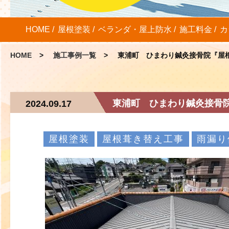
HOME
屋根塗装
ベランダ・屋上防水
施工料金
カ
HOME
施工事例一覧
東浦町 ひまわり鍼灸接骨院『屋
東浦町 ひまわり鍼灸接骨
2024.09.17
屋根塗装
屋根葺き替え工事
雨漏り