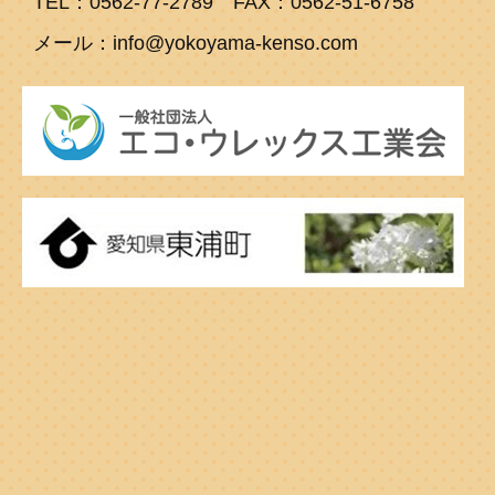
TEL：0562-77-2789 FAX：0562-51-6758
メール：info@yokoyama-kenso.com