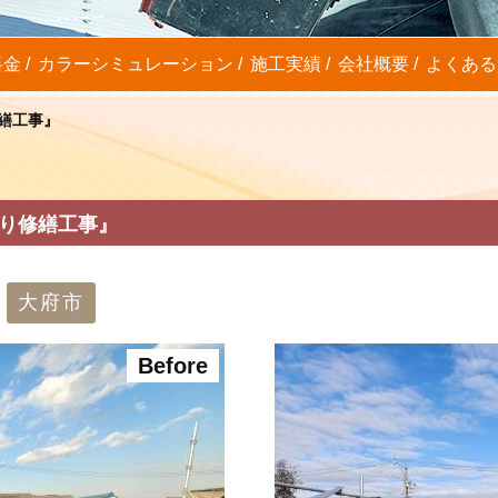
料金
カラーシミュレーション
施工実績
会社概要
よくある
繕工事』
漏り修繕工事』
大府市