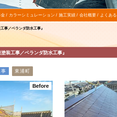
料金
カラーシミュレーション
施工実績
会社概要
よくある
装工事／ベランダ防水工事』
根塗装工事／ベランダ防水工事』
工事
東浦町