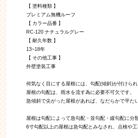
【 塗料種類 】
プレミアム無機ルーフ
【 カラー品番 】
RC-120 ナチュラルグレー
【 耐久年数 】
13~18年
【 その他工事 】
外壁塗装工事
何気なく目にする屋根には、勾配(傾斜)が付けら
屋根の勾配は、雨水を流す為に必要不可欠です。
急傾斜で尖がった屋根があれば、なだらかで平た
屋根は勾配によって急勾配・並勾配・緩勾配に分
6寸勾配以上の屋根は急勾配とみなされ、点検や