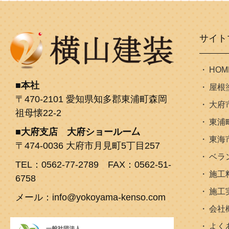
サイト
HOM
本社
屋根
〒470-2101 愛知県知多郡東浦町森岡
大府
祖母懐22-2
東浦
大府支店 大府ショールー厶
東海
〒474-0036 大府市月見町5丁目257
ベラ
TEL：0562-77-2789 FAX：0562-51-
施工
6758
施工
メール：info@yokoyama-kenso.com
会社
よく